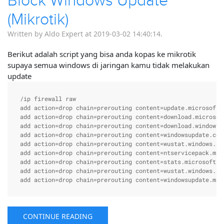
Block Windows Update
(Mikrotik)
Written by Aldo Expert at 2019-03-02 14:40:14.
Berikut adalah script yang bisa anda kopas ke mikrotik
supaya semua windows di jaringan kamu tidak melakukan
update
/ip firewall raw

add action=drop chain=prerouting content=update.microsoft.
add action=drop chain=prerouting content=download.microsoft
add action=drop chain=prerouting content=download.windowsup
add action=drop chain=prerouting content=windowsupdate.com

add action=drop chain=prerouting content=wustat.windows.com
add action=drop chain=prerouting content=ntservicepack.micr
add action=drop chain=prerouting content=stats.microsoft.co
add action=drop chain=prerouting content=wustat.windows.com
add action=drop chain=prerouting content=windowsupdate.mic
CONTINUE READING