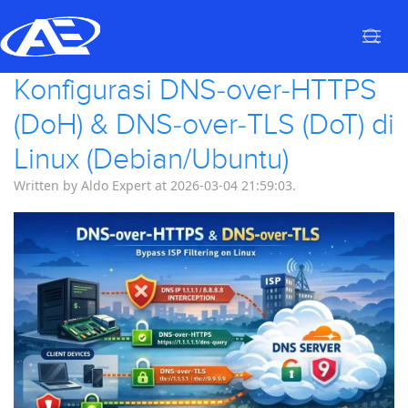
Konfigurasi DNS-over-HTTPS
(DoH) & DNS-over-TLS (DoT) di
Linux (Debian/Ubuntu)
Written by Aldo Expert at 2026-03-04 21:59:03.